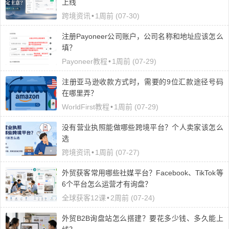
上线
跨境资讯
•
1周前 (07-30)
注册Payoneer公司账户，公司名称和地址应该怎么
填？
Payoneer教程
•
1周前 (07-29)
注册亚马逊收款方式时，需要的9位汇款途径号码
在哪里弄？
WorldFirst教程
•
1周前 (07-29)
没有营业执照能做哪些跨境平台？个人卖家该怎么
选
跨境资讯
•
1周前 (07-27)
外贸获客常用哪些社媒平台？Facebook、TikTok等
6个平台怎么运营才有询盘？
全球获客12课
•
2周前 (07-24)
外贸B2B询盘站怎么搭建？要花多少钱、多久能上