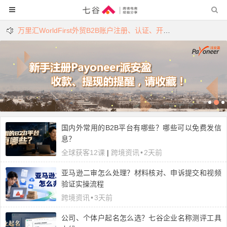
万里汇WorldFirst外贸B2B账户注册、认证、开户教程详解
PayPal通过派安盈(Payoneer)提现到国内（教程及费用）！
国内外常用的B2B平台有哪些？哪些可以免费发信
息？
全球获客12课
|
跨境资讯
•
2天前
亚马逊二审怎么处理？材料核对、申诉提交和视频
验证实操流程
跨境资讯
•
3天前
公司、个体户起名怎么选？七谷企业名称测评工具