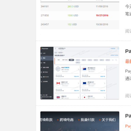
今
笔通
阅
P
最
P
通
阅
哪
P
Pa