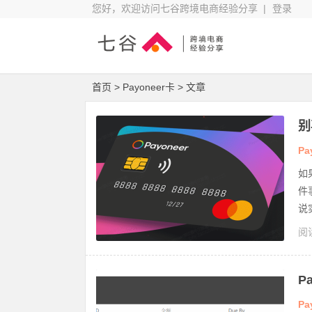
您好，欢迎访问七谷跨境电商经验分享 |
登录
首页
> Payoneer卡 > 文章
别
法
Pa
如
件
说
阅读
ne
P
Pa