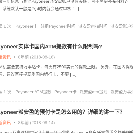
果注册信息与其他Payoneer派安盈账户没有关联，且不需要补充材料的
，系统默认一般是2小时内就会通过审核 […]
读 1 次
Payoneer卡
注册Payoneer时间
派安盈审核时间
派安盈账户
教程
ayoneer实体卡国内ATM提款有什么限制吗?
新资讯
•
8年前 (2018-08-18)
TM机需要支持万事达卡，每天有2500美元的提款上限。 另外，在国内提
话，建议直接提现到国内银行卡，不要 […]
读 1 次
Payoneer ATM提款
Payoneer卡
派安盈atm提现
派安盈万事
派安盈实体卡
ayoneer派安盈的预付卡是怎么用的？详细的讲一下？
新资讯
•
8年前 (2018-08-14)
ayoneer万事达预付借记卡是一张与您的Payoneer账户任意货币余额关联