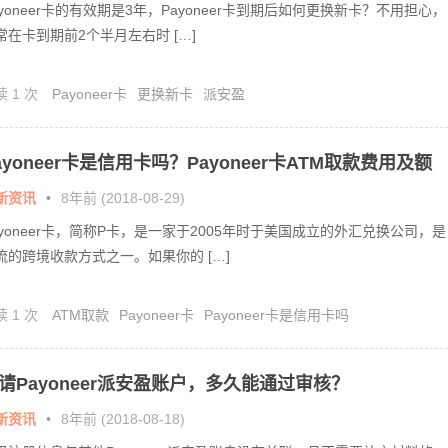
ayoneer卡的有效期是3年，Payoneer卡到期后如何更换新卡？不用担心，
常在卡到期前2个半月左右时 […]
读 1 次
Payoneer卡
更换新卡
派安盈
ayoneer卡是信用卡吗？Payoneer卡ATM取款费用及额
！
新资讯
•
8年前 (2018-08-29)
ayoneer卡，简称P卡，是一家于2005年时于美国成立的外汇兑换公司，是
流的跨境收款方式之一。如果你的 […]
读 1 次
ATM取款
Payoneer卡
Payoneer卡是信用卡吗
请Payoneer派安盈账户，多久能通过审核？
新资讯
•
8年前 (2018-08-18)