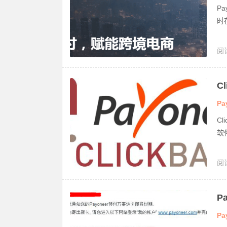
P
时
阅
C
Pa
C
软
阅
卡
P
Pa