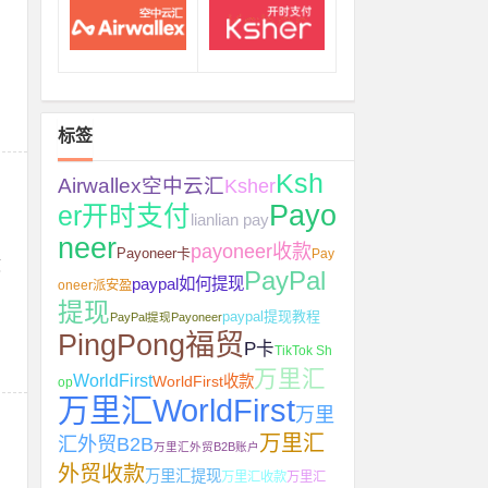
标签
Ksh
Airwallex空中云汇
Ksher
Payo
er开时支付
lianlian pay
neer
payoneer收款
Payoneer卡
Pay
核
PayPal
paypal如何提现
oneer派安盈
提现
paypal提现教程
PayPal提现Payoneer
PingPong福贸
P卡
TikTok Sh
万里汇
WorldFirst
WorldFirst收款
op
万里汇WorldFirst
万里
万里汇
汇外贸B2B
万里汇外贸B2B账户
外贸收款
万里汇提现
万里汇收款
万里汇