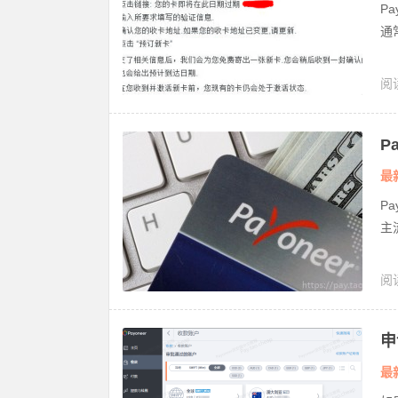
P
通
阅
P
度
最
P
主
阅
申
最