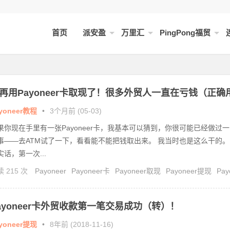
首页
派安盈
万里汇
PingPong福贸
再用Payoneer卡取现了！很多外贸人一直在亏钱（正确
一次讲清）
yoneer教程
•
3个月前 (05-03)
果你现在手里有一张Payoneer卡，我基本可以猜到，你很可能已经做过一
事——去ATM试了一下，看看能不能把钱取出来。 我当时也是这么干的。
实话，第一次...
 215 次
Payoneer
Payoneer卡
Payoneer取现
Payoneer提现
Pay
er费用
外贸收款
派安盈
随心付卡
ayoneer卡外贸收款第一笔交易成功（转）！
yoneer提现
•
8年前 (2018-11-16)