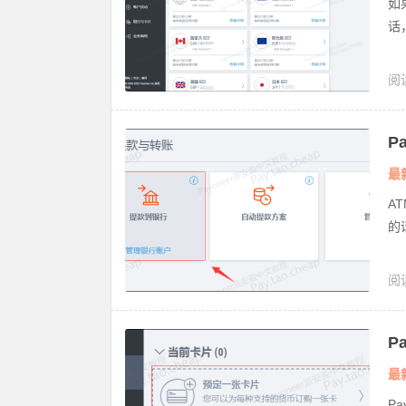
如
话
阅
册
P
最
A
的
阅
卡
P
最
P