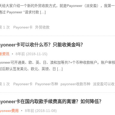
天给大家介绍一个新的外贸收款方式，就是Payoneer（派安盈），我第一
过 Payoneer “请求付款 […]
读 1 次
Payoneer卡
外贸收款
ayoneer卡可以收什么币？只能收美金吗？
新资讯
•
8年前 (2018-11-15)
ayoneer可开通美、欧、英、日、澳和加等共7+个币种收款帐户。账户审
过后默认签发美元、欧元、英镑、日 […]
读 1 次
Payoneer卡
Payoneer币种
payoneer收款币种
派安盈可以收
些币种
派安盈收款账户
ayoneer卡在国内取款手续费高的离谱？如何降低？
yoneer费用
•
8年前 (2018-11-08)