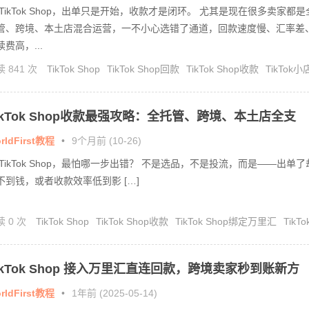
 TikTok Shop，出单只是开始，收款才是闭环。 尤其是现在很多卖家都是
管、跨境、本土店混合运营，一不小心选错了通道，回款速度慢、汇率差
续费高，...
 841 次
TikTok Shop
TikTok Shop回款
TikTok Shop收款
TikTok小
款
TikTok收款
ikTok Shop收款最强攻略：全托管、跨境、本土店全支
，一站式搞定回款！
rldFirst教程
•
9个月前 (10-26)
 TikTok Shop，最怕哪一步出错？ 不是选品，不是投流，而是——出单了
不到钱，或者收款效率低到影 […]
读 0 次
TikTok Shop
TikTok Shop收款
TikTok Shop绑定万里汇
TikTo
定万里汇
万里汇收款
ikTok Shop 接入万里汇直连回款，跨境卖家秒到账新方
！
rldFirst教程
•
1年前 (2025-05-14)