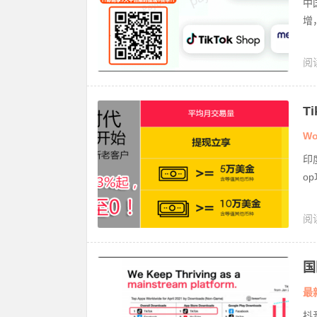
中
增
阅
k 
T
Wo
印
o
阅
尼
国
收
最
抖