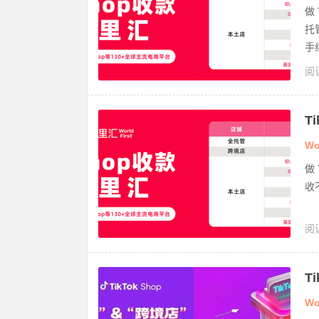
做
托
手
阅读
收
T
持
Wo
做
收
阅
绑
T
案
Wo