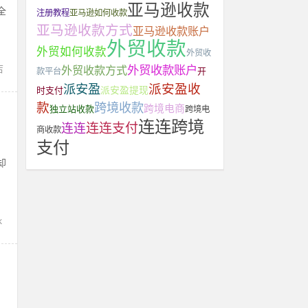
亚马逊收款
全
注册教程
亚马逊如何收款
、
亚马逊收款方式
亚马逊收款账户
外贸收款
外贸如何收款
外贸收
店
外贸收款账户
外贸收款方式
开
款平台
派安盈收
派安盈
派安盈提现
时支付
款
跨境收款
跨境电商
独立站收款
跨境电
连连跨境
连连支付
连连
商收款
支付
却
k