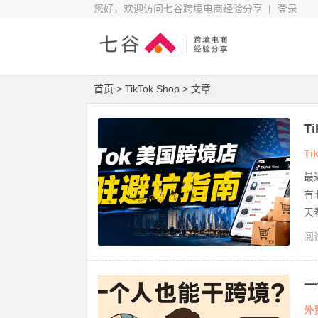
您好，欢迎访问七谷跨境电商经验分享 |
登录
首页
> TikTok Shop > 文章
T
避
Ti
最
有
天看
阅读
收
避
一
了
外