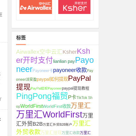
。
在
标签
Ksh
Airwallex空中云汇
Ksher
Payo
er开时支付
lianlian pay
neer
payoneer收款
Payoneer卡
Pay
靠
PayPal
paypal如何提现
oneer派安盈
硬
提现
paypal提现教程
PayPal提现Payoneer
PingPong福贸
P卡
TikTok Sh
T
万里汇
WorldFirst
WorldFirst收款
op
万里汇WorldFirst
万里
讲
万里汇
汇外贸B2B
万里汇外贸B2B账户
外贸收款
万里汇提现
万里汇收款
万里汇