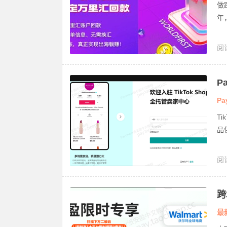
做
年，
阅
P
款
Pa
T
品
阅
盈绑
跨
来
最