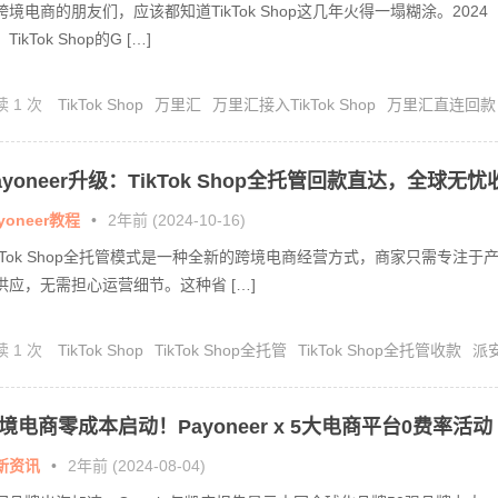
跨境电商的朋友们，应该都知道TikTok Shop这几年火得一塌糊涂。2024
TikTok Shop的G […]
读 1 次
TikTok Shop
万里汇
万里汇接入TikTok Shop
万里汇直连回款
ayoneer升级：TikTok Shop全托管回款直达，全球无忧
！
yoneer教程
•
2年前 (2024-10-16)
ikTok Shop全托管模式是一种全新的跨境电商经营方式，商家只需专注于
供应，无需担心运营细节。这种省 […]
读 1 次
TikTok Shop
TikTok Shop全托管
TikTok Shop全托管收款
派
定TikTok
境电商零成本启动！Payoneer x 5大电商平台0费率活动
袭
新资讯
•
2年前 (2024-08-04)