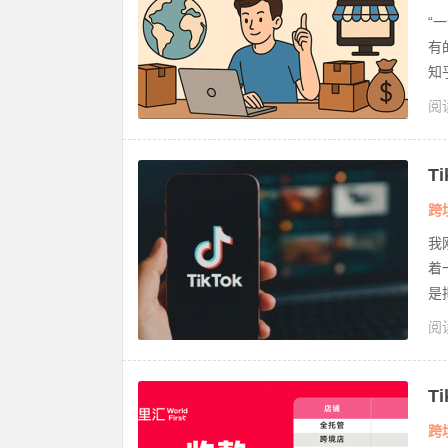
“
有
知
阅读
款
T
写
跨
我
着
是把
阅读
ok
T
透
跨