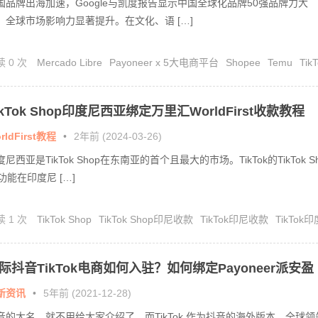
国品牌出海加速，Google与凯度报告显示中国全球化品牌50强品牌力大
，全球市场影响力显著提升。在文化、语 […]
读 0 次
Mercado Libre
Payoneer x 5大电商平台
Shopee
Temu
Tik
Shop
Walmart
派安盈0费率活动
ikTok Shop印度尼西亚绑定万里汇WorldFirst收款教程
rldFirst教程
•
2年前 (2024-03-26)
度尼西亚是TikTok Shop在东南亚的首个且最大的市场。TikTok的TikTok S
p功能在印度尼 […]
读 1 次
TikTok Shop
TikTok Shop印尼收款
TikTok印尼收款
TikTok印
西亚
万里汇收款tiktok
际抖音TikTok电商如何入驻？如何绑定Payoneer派安盈
款？
新资讯
•
5年前 (2021-12-28)
音的大名，就不用给大家介绍了。而TikTok 作为抖音的海外版本，全球领