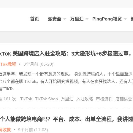
首页
派安盈
万里汇
PingPong福贸
ikTok 美国跨境店入驻全攻略：3大隐形坑+6步极速过审
免踩雷！
kTok教程
•
3个月前 (05-20)
近这半年，我发现一个挺有意思的现象。 身边做跨境的人，十个里面至少
七八个都在聊 TikTok。有人开始研究短视频，有人在疯狂找达人，还有人
“TikTo...
 161 次
TikTok
TikTok Shop
万里汇
入驻攻略
审核流程
店铺运营
款方案
新手开店
电商教程
美国市场
美国跨境店
跨境物流
跨境电商
坑指南
个人能做跨境电商吗？平台、成本、出单全流程，我讲透
！
贸收款
•
9个月前 (11-03)