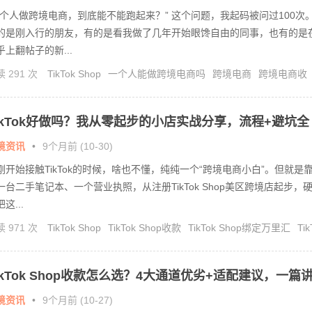
一个人做跨境电商，到底能不能跑起来？” 这个问题，我起码被问过100次
的是刚入行的朋友，有的是看我做了几年开始眼馋自由的同事，也有的是
乎上翻帖子的新...
 291 次
TikTok Shop
一个人能做跨境电商吗
跨境电商
跨境电商收
跨境电商收款方式
ikTok好做吗？我从零起步的小店实战分享，流程+避坑全
了
境资讯
•
9个月前 (10-30)
刚开始接触TikTok的时候，啥也不懂，纯纯一个“跨境电商小白”。但就是
一台二手笔记本、一个营业执照，从注册TikTok Shop美区跨境店起步，
这...
 971 次
TikTok Shop
TikTok Shop收款
TikTok Shop绑定万里汇
Tik
 Shop美国站
tintok小店怎么做
ikTok Shop收款怎么选？4大通道优劣+适配建议，一篇
！
境资讯
•
9个月前 (10-27)