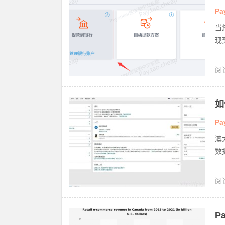
Pa
当
现
阅
现
如
Pa
澳
数
阅
马
P