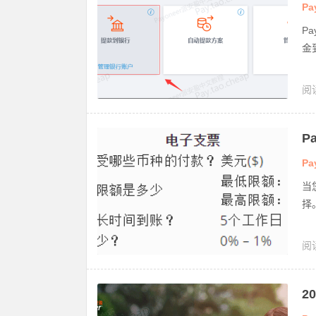
Pa
P
金
阅
盈
P
Pa
当
择
阅
2