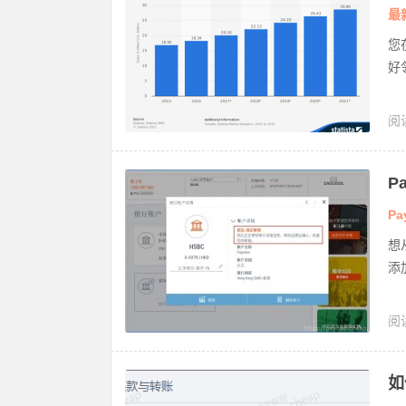
最
您
好
阅
P
教
Pa
想
添
阅
提
如