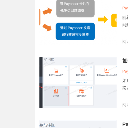
Pa
随
问
阅
如
Pa
如
跨
阅
T
P