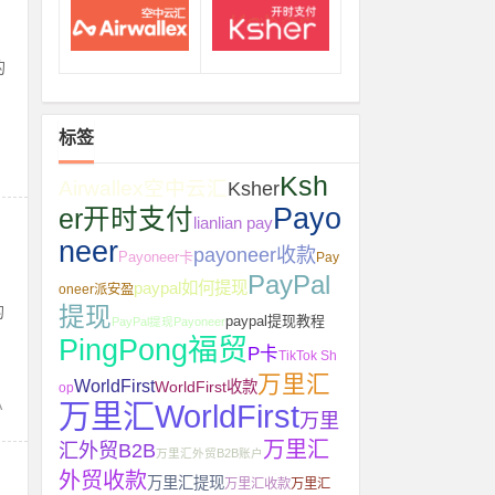
的
标签
Ksh
Airwallex空中云汇
Ksher
Payo
er开时支付
lianlian pay
neer
payoneer收款
Payoneer卡
Pay
PayPal
paypal如何提现
oneer派安盈
的
提现
paypal提现教程
PayPal提现Payoneer
PingPong福贸
P卡
TikTok Sh
万里汇
WorldFirst
WorldFirst收款
op
A
万里汇WorldFirst
万里
万里汇
汇外贸B2B
万里汇外贸B2B账户
外贸收款
万里汇提现
万里汇收款
万里汇