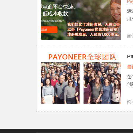
Pa
连
用
阅
法
P
最
在
付
阅