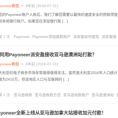
yoneer教程
•
8年前 (2018-07-31)
您的Payoneer账户入账后，我们了解您需要以最快的速度安全的把款项提
到本地银行账户。如果您在添加银行账 […]
读 1 次
Payoneer
Payoneer添加提款账户
派安盈如何提现
派安盈提
派安盈提现教程
何用Payoneer派安盈接收亚马逊澳洲站打款？
yoneer教程
•
8年前 (2018-07-31)
大利亚的电子商务市场非常值得值得关注。虽然澳大利亚2016年人口统计
据为2410万，但该地区人口与互联网的 […]
读 1 次
亚马逊收款
亚马逊收款方式
亚马逊收款账户
亚马逊澳洲站
逊澳洲站收款
ayoneer全新上线从亚马逊加拿大站接收加元付款！