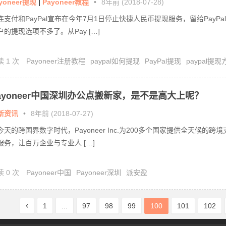
yoneer提现
|
Payoneer教程
•
8年前 (2018-07-28)
连支付和PayPal宣布在今年7月1日停止快捷人民币提现服务，留给PayPal
户的提现选项不多了。从Pay […]
读 1 次
Payoneer注册教程
paypal如何提现
PayPal提现
paypal提现
ayoneer中国深圳办公点搬新家，是不是高大上呢？
新资讯
•
8年前 (2018-07-27)
今天的跨国界数字时代，Payoneer Inc.为200多个国家提供全天候的跨境
服务，让百万企业与专业人 […]
读 0 次
Payoneer中国
Payoneer深圳
派安盈
1
...
97
98
99
100
101
102