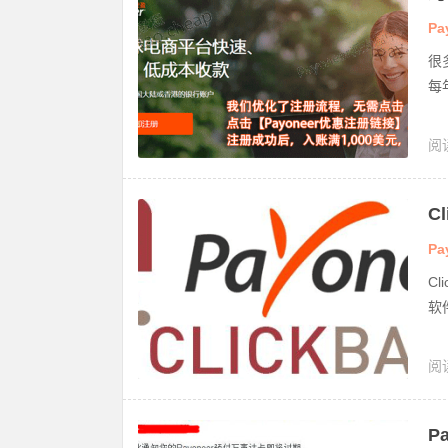
金
Pa
很
每
阅
C
Pa
C
软
阅
卡
P