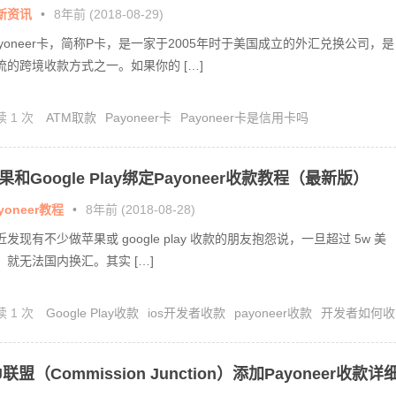
！
新资讯
•
8年前 (2018-08-29)
ayoneer卡，简称P卡，是一家于2005年时于美国成立的外汇兑换公司，是
流的跨境收款方式之一。如果你的 […]
读 1 次
ATM取款
Payoneer卡
Payoneer卡是信用卡吗
果和Google Play绑定Payoneer收款教程（最新版）
yoneer教程
•
8年前 (2018-08-28)
近发现有不少做苹果或 google play 收款的朋友抱怨说，一旦超过 5w 美
，就无法国内换汇。其实 […]
读 1 次
Google Play收款
ios开发者收款
payoneer收款
开发者如何收
J联盟（Commission Junction）添加Payoneer收款详