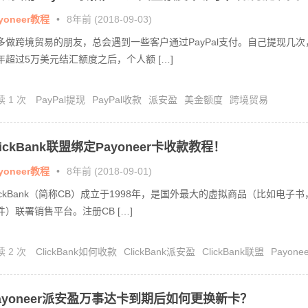
？
yoneer教程
•
8年前 (2018-09-03)
多做跨境贸易的朋友，总会遇到一些客户通过PayPal支付。自己提现几次
年超过5万美元结汇额度之后，个人额 […]
读 1 次
PayPal提现
PayPal收款
派安盈
美金额度
跨境贸易
lickBank联盟绑定Payoneer卡收款教程！
yoneer教程
•
8年前 (2018-09-01)
lickBank（简称CB）成立于1998年，是国外最大的虚拟商品（比如电子书
件）联署销售平台。注册CB […]
读 2 次
ClickBank如何收款
ClickBank派安盈
ClickBank联盟
Payonee
派安盈收款
ayoneer派安盈万事达卡到期后如何更换新卡？