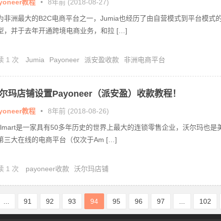
yoneer教程
•
8年前 (2018-08-27)
为非洲最大的B2C电商平台之一，Jumia也经历了由自营模式到平台模式
型，并于去年开通跨境电商业务，和拉 […]
读 1 次
Jumia
Payoneer
派安盈收款
非洲电商平台
尔玛店铺设置Payoneer（派安盈）收款教程！
yoneer教程
•
8年前 (2018-08-26)
almart是一家具有50多年历史的世界上最大的连锁零售企业，沃尔玛也是
第三大在线的电商平台（仅次于Am […]
读 1 次
payoneer收款
沃尔玛店铺
...
91
92
93
94
95
96
97
...
102