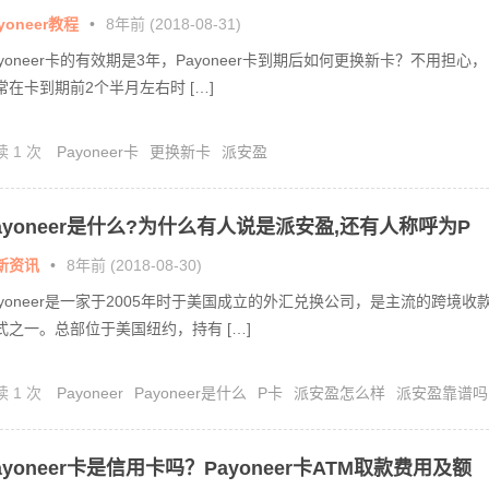
yoneer教程
•
8年前 (2018-08-31)
ayoneer卡的有效期是3年，Payoneer卡到期后如何更换新卡？不用担心，
常在卡到期前2个半月左右时 […]
读 1 次
Payoneer卡
更换新卡
派安盈
ayoneer是什么?为什么有人说是派安盈,还有人称呼为P
?
新资讯
•
8年前 (2018-08-30)
ayoneer是一家于2005年时于美国成立的外汇兑换公司，是主流的跨境收
式之一。总部位于美国纽约，持有 […]
读 1 次
Payoneer
Payoneer是什么
P卡
派安盈怎么样
派安盈靠谱吗
ayoneer卡是信用卡吗？Payoneer卡ATM取款费用及额