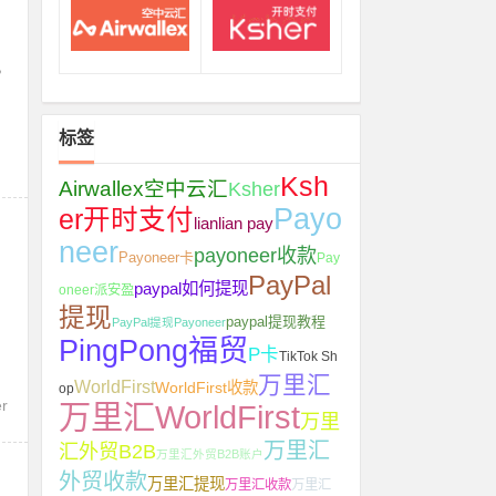
，
标签
Ksh
Airwallex空中云汇
Ksher
Payo
er开时支付
lianlian pay
neer
payoneer收款
Payoneer卡
Pay
PayPal
paypal如何提现
oneer派安盈
，
提现
paypal提现教程
PayPal提现Payoneer
PingPong福贸
P卡
TikTok Sh
万里汇
WorldFirst
WorldFirst收款
op
r
万里汇WorldFirst
万里
万里汇
汇外贸B2B
万里汇外贸B2B账户
外贸收款
万里汇提现
万里汇收款
万里汇