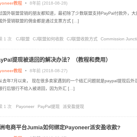
程！
yoneer教程
•
8年前 (2018-08-28)
过国外联盟营销的朋友都知道，最初除了少数联盟支持PayPal付款外，大
国外营销联盟的佣金都是通过支票方式 […]
读 1 次
CJ联盟
CJ联盟如何收款
CJ联盟收款方式
Commission Junct
payoneer收款
ayPal提现被退回的解决办法？（教程和费用）
yoneer教程
•
8年前 (2018-08-27)
从去年7月以来， 现在很多卖家遇到的一个结汇问题就是paypal提现后外
银行后银行不给入被退回，因为外汇 […]
读 1 次
Payoneer
PayPal提现
派安盈提现
洲电商平台Jumia如何绑定Payoneer派安盈收款?