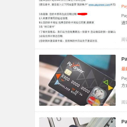
Pa
P
通
阅
P
卡
最
P
方
阅
P