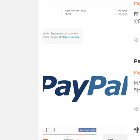
教
Pa
做
分
阅
n
P
Pa
自
到
阅
非