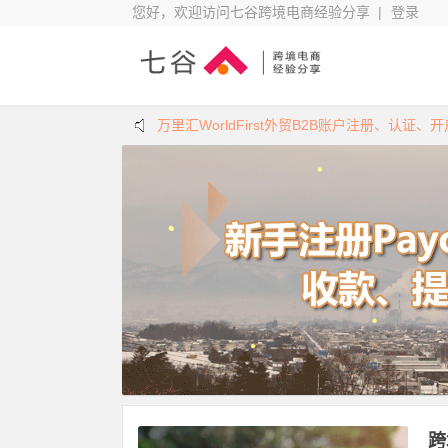
您好，欢迎访问七谷跨境电商经验分享 |
登录
万里汇WorldFirst外贸B2B账户注册、认证、
PayPal通过派安盈(Payoneer)提现到国内
跨