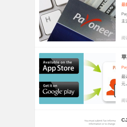
度
最
P
主
阅
苹
Pa
最
元
阅
款
C