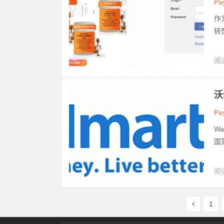
Pa
作
转
阅
沃
Pa
W
国
阅
1