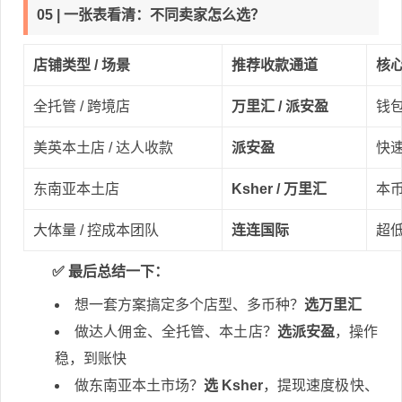
05 | 一张表看清：不同卖家怎么选？
店铺类型 / 场景
推荐收款通道
核
全托管 / 跨境店
万里汇 / 派安盈
钱
美英本土店 / 达人收款
派安盈
快
东南亚本土店
Ksher / 万里汇
本
大体量 / 控成本团队
连连国际
超
✅ 最后总结一下：
想一套方案搞定多个店型、多币种？
选万里汇
做达人佣金、全托管、本土店？
选派安盈
，操作
稳，到账快
做东南亚本土市场？
选 Ksher
，提现速度极快、