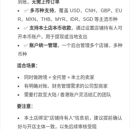
到账，
无需上传订单
✅
多币种支持
，覆盖 USD、CNH、GBP、EU
R、MXN、THB、MYR、IDR、SGD 等主流币种
✅
支持本土店本币收款
，通过设置店铺持有人可
开本币账户，用于提现或当地支出
✅
账户统一管理
，一个后台管理多个店铺、多种
币种
适合场景：
同时做跨境 + 全托管 + 本土的卖家
有明确对账、财务管理需求的公司型商家
需要打款至大陆 / 香港账户灵活结汇的团队
要注意：
本土店绑定“店铺持有人”信息前，建议提前确认
好与开店主体一致，以免后续审核受阻