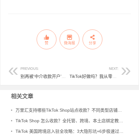
赞
微海报
分享
PREVIOUS:
NEXT:
别再被‘中介收款开户’割韭菜了！外贸收款通道自己申请，快又稳还免费！
TikTok好做吗？我从零起步的小店实战分享，流程+避坑全写了
文
章
相关文章
导
航
•
万里汇支持哪些TikTok Shop站点收款？不同类型店铺有什么区别，到底该怎么绑定？
•
TikTok Shop 怎么收款？全托管、跨境、本土店绑定教程一次讲清
•
TikTok 美国跨境店入驻全攻略：3大隐形坑+6步极速过审，避免踩雷！