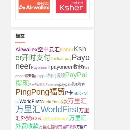
标签
Ksh
Airwallex空中云汇
Ksher
Payo
er开时支付
lianlian pay
neer
payoneer收款
Payoneer卡
Pay
PayPal
paypal如何提现
oneer派安盈
提现
paypal提现教程
PayPal提现Payoneer
PingPong福贸
P卡
TikTok Sh
万里汇
WorldFirst
WorldFirst收款
op
万里汇WorldFirst
万里
万里汇
汇外贸B2B
万里汇外贸B2B账户
外贸收款
万里汇提现
万里汇收款
万里汇