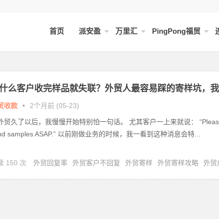
首页
派安盈
万里汇
PingPong福贸
什么客户收完样品就失联？外贸人最容易踩的寄样坑，我
过太多亏
贸收款
•
2个月前 (05-23)
外贸久了以后，我慢慢开始特别怕一句话。 尤其客户一上来就说： “Pleas
nd samples ASAP.” 以前刚做业务的时候，我一看到这种消息会特...
 150 次
外贸回复率
外贸客户不回复
外贸寄样
外贸寄样攻略
外贸
率
外贸样品
外贸跟进客户
客户失联