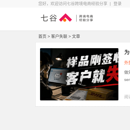
您好，欢迎访问七谷跨境电商经验分享 |
登录
首页
> 客户失联 > 文章
为
吃
外
做
se
阅读
交