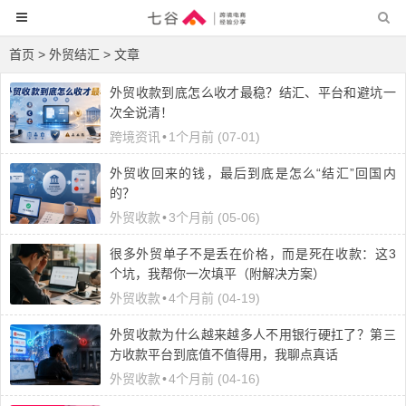
首页
> 外贸结汇 > 文章
外贸收款到底怎么收才最稳？结汇、平台和避坑一
次全说清！
跨境资讯
•
1个月前 (07-01)
外贸收回来的钱，最后到底是怎么“结汇”回国内
的？
外贸收款
•
3个月前 (05-06)
很多外贸单子不是丢在价格，而是死在收款：这3
个坑，我帮你一次填平（附解决方案）
外贸收款
•
4个月前 (04-19)
外贸收款为什么越来越多人不用银行硬扛了？第三
方收款平台到底值不值得用，我聊点真话
外贸收款
•
4个月前 (04-16)